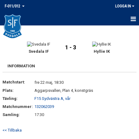
F-011/012
LOGGA IN
HEM
NYHETER
1 - 3
Svedala IF
Hyllie IK
KALENDER
INFORMATION
MATCHER
Matchstart:
fre 22 maj, 18:30
TRUPPEN
Plats:
Aggarpsvallen, Plan 4, konstgräs
BILDGALLERI
Tävling:
F15 Sydvästra A, vår
Matchnummer:
132062039
DOKUMENT
Samling:
17:30
KONTAKT
<< Tillbaka