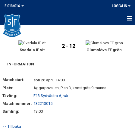
F-013/014
LOGGA IN
HEM
NYHETER
2 - 12
Svedala IF vit
Glumslövs FF grön
KALENDER
INFORMATION
MATCHER
Matchstart:
sön 26 april, 14:00
TRUPPEN
Plats:
Aggarpsvallen, Plan 3, konstgräs 9-manna
BILDGALLERI
Tävling:
F13 Sydvästra A, vår
Matchnummer:
132213015
DOKUMENT
Samling:
13:00
KONTAKT
<< Tillbaka