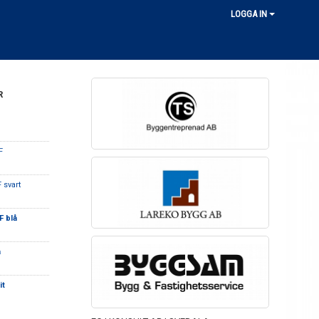
LOGGA IN
R
IF
F svart
F blå
å
it