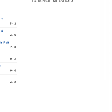
FCJ KONSULT AB I SVEDALA
ård
5 - 2
blå
4 - 5
a IF vit
7 - 3
0 - 3
ue
9 - 0
4 - 0