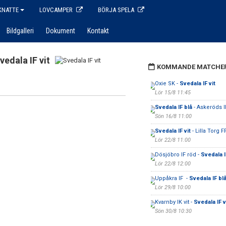
KNATTE
LOVCAMPER
BÖRJA SPELA
Bildgalleri
Dokument
Kontakt
vedala IF vit
KOMMANDE MATCHE
Oxie SK -
Svedala IF vit
Lör 15/8 11:45
Svedala IF blå
- Askeröds 
Sön 16/8 11:00
Svedala IF vit
- Lilla Torg F
Lör 22/8 11:00
Dösjöbro IF röd -
Svedala I
Lör 22/8 12:00
Uppåkra IF -
Svedala IF bl
Lör 29/8 10:00
Kvarnby IK vit -
Svedala IF v
Sön 30/8 10:30