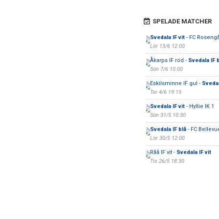
SPELADE MATCHER
Svedala IF vit
- FC Roseng
Lör 13/6 12:00
Åkarps IF röd -
Svedala IF 
Sön 7/6 10:00
Eskilsminne IF gul -
Svedal
Tor 4/6 19:15
Svedala IF vit
- Hyllie IK 1
Sön 31/5 10:30
Svedala IF blå
- FC Bellev
Lör 30/5 12:00
Råå IF vit -
Svedala IF vit
Tis 26/5 18:30