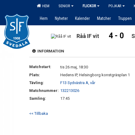
HEM
SENIOR
FLICKOR
POJKAR
Hem
Nyheter
Kalender
Matcher
Truppen
4 - 0
Råå IF vit
S
INFORMATION
Matchstart:
tis 26 maj, 18:30
Plats:
Hedens IP, Helsingborg konstgräsplan 1
Tävling:
F13 Sydvästra A, vår
Matchnummer:
132213026
Samling:
17:45
<< Tillbaka