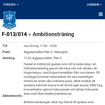
F-013/014
LOGGA IN
HEM
F-013/014
» Ambitionsträning
NYHETER
KALENDER
Tid:
ons 20 maj, 17:30 - 19:00
Plats:
Aggarpsvallen Plan 5 - Naturgräs
MATCHER
Samling:
17:20, Aggarpsvallen, Plan 5
TRUPPEN
Passet är inriktat på spelare som vill ta nästa steg i sin
fotbollsutveckling genom att träna mer och arbeta i ett
högre tempo, med högre kravställan från oss tränare. På
BILDGALLERI
onsdagar kommer tränarstaben att vara väsentligen
mindre än under våra ordinarie pass, vilket innebär att
DOKUMENT
spelarna behöver kunna ta ett större eget ansvar, hålla hög
koncentration genom hela passet och arbeta fokuserat
även med färre direkta instruktioner.
KONTAKT
Aktivitetsinfo:
Ambitionsträningen riktar sig främst till spelare som: