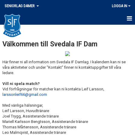
SENIORLAG DAMER
LOGGA IN
HEM
Välkommen till Svedala IF Dam
NYHETER
KALENDER
Här finner ni all information om Svedala IF Damlag. I kalendern kan ni se
våra aktiviteter och under "Kontakt" finner ni kontaktuppgifter till våra
MATCHER
ledare.
TRUPPEN
Vill ni spela match?
Vid förfrågningar för matcher kan ni kontakta Leif Larsson,
larssonleif66@gmail.com
BILDGALLERI
Med vänliga hälsningar,
DOKUMENT
Leif Larsson, Huvudtränare
Joel Trygg, Assisterande tränare
KONTAKT
Mariell Karlsson Bengtsson, Assisterande tränare
Thomas Mårtensson, Assisterande tränare
Leo Malmqvist, Assisterande tränare
MARATONTABELL