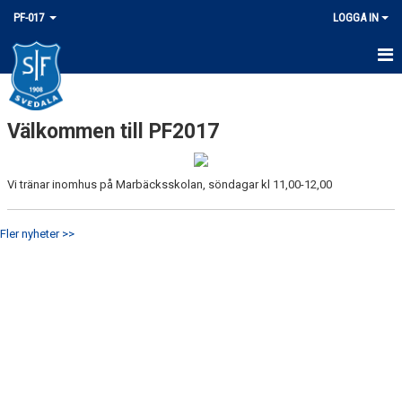
PF-017
LOGGA IN
HEM
Välkommen till PF2017
NYHETER
KALENDER
Vi tränar inomhus på Marbäcksskolan, söndagar kl 11,00-12,00
MATCHER
Fler nyheter >>
TRUPPEN
BILDGALLERI
DOKUMENT
KONTAKT