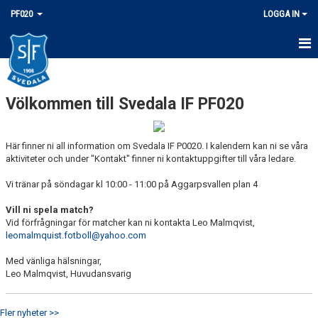
PF020
LOGGA IN
HEM
Völkommen till Svedala IF PF020
NYHETER
KALENDER
Här finner ni all information om Svedala IF P0020. I kalendern kan ni se våra
aktiviteter och under "Kontakt" finner ni kontaktuppgifter till våra ledare.
MATCHER
Vi tränar på söndagar kl 10:00 - 11:00 på Aggarpsvallen plan 4
TRUPPEN
Vill ni spela match?
Vid förfrågningar för matcher kan ni kontakta Leo Malmqvist,
BILDGALLERI
leomalmquist.fotboll@yahoo.com
DOKUMENT
Med vänliga hälsningar,
Leo Malmqvist, Huvudansvarig
KONTAKT
Fler nyheter >>