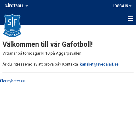
GÅFOTBOLL
LOGGA IN
HEM
Välkommen till vår Gåfotboll!
NYHETER
Vi tränar på torsdagar kl 10 på Aggarpsvallen.
KALENDER
Är du intresserad av att prova på? Kontakta
kansliet@svedalaif.se
MATCHER
Fler nyheter >>
TRUPPEN
BILDGALLERI
DOKUMENT
KONTAKT